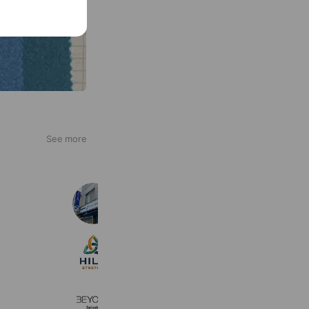
See more
ニュースサービス日経 笹塚
948 friends
HILO・ストレッチ（ヒロ・ストレッ
237 friends
Coupons
Reward card
BEYOND(ビヨンド)聖蹟桜ヶ丘店