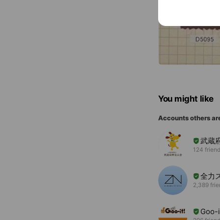
You might like
Accounts others ar
武蔵
124 frien
全力
2,389 fri
Goo