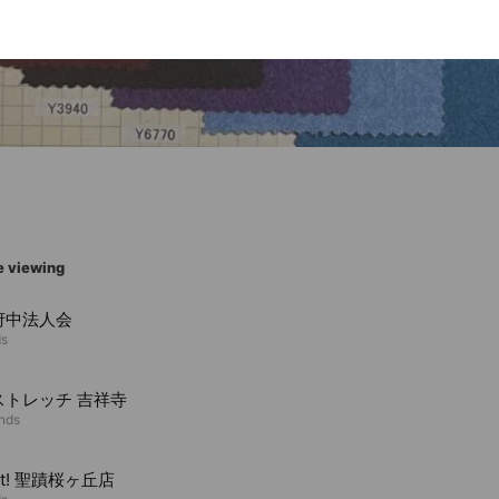
e viewing
府中法人会
ds
ストレッチ 吉祥寺
ends
-it! 聖蹟桜ヶ丘店