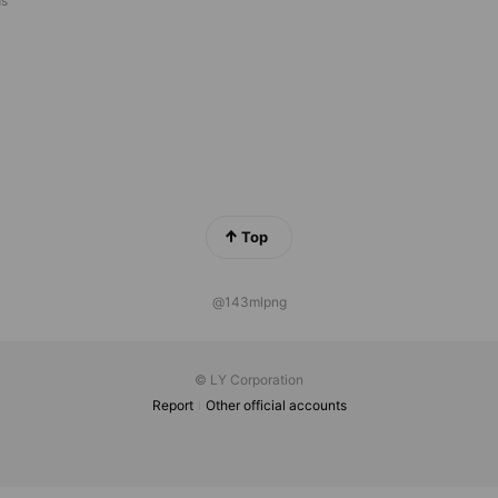
ds
Top
@143mlpng
© LY Corporation
Report
Other official accounts