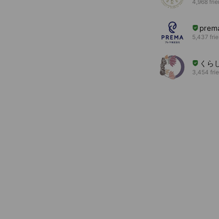
4,968 fri
prema
5,437 fri
くら
3,454 fri