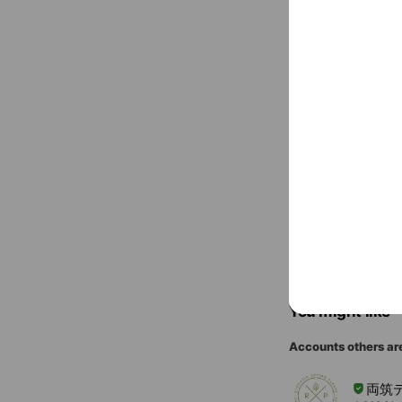
www.gaia-oc
〒259-110
You might like
Accounts others ar
両筑