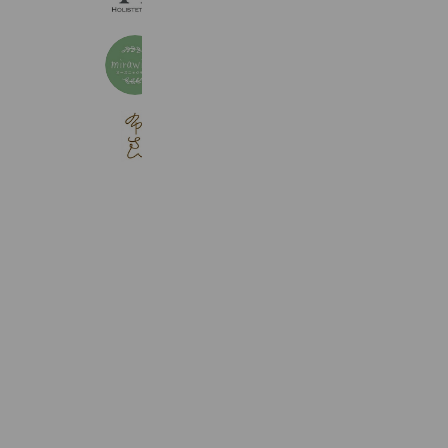
12,909 friends
mirawings
4,891 friends
ふらのわ
5,329 friends