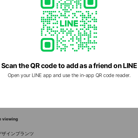
hanomizu.co.jp/shop/
1 other items
Scan the QR code to add as a friend on LINE
Open your LINE app and use the in-app QR code reader.
1 神奈川県 伊勢原市 日向2081-12
e viewing
デザインプランツ