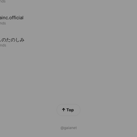
ends
inc.official
ends
しのたのしみ
ends
Top
@gaianet