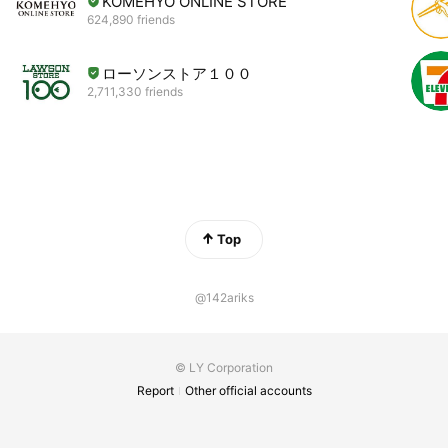
KOMEHYO ONLINE STORE
624,890 friends
ローソンストア１００
2,711,330 friends
Top
@142ariks
© LY Corporation
Report
Other official accounts