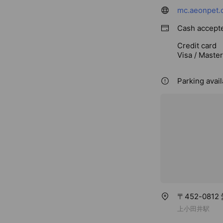
mc.aeonpet.
Cash accept
Credit card
Visa / Maste
Parking avail
〒452-08
上小田井駅