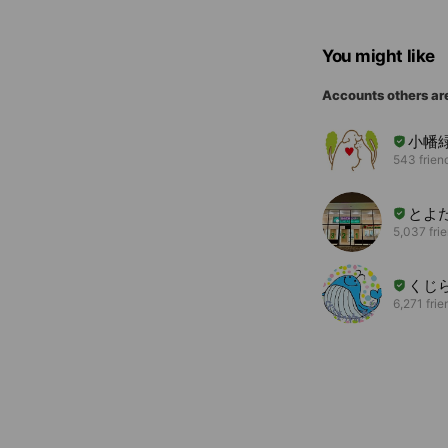
You might like
Accounts others ar
小幡
543 frien
とよ
5,037 fri
くじ
6,271 frie