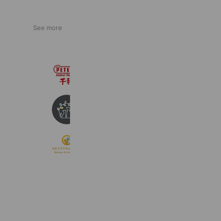
See more
ペテモ動物病院 千種
935 friends
ALL動物病院 新鎌ケ谷
801 friends
めのうアニマルクリニック公式
370 friends