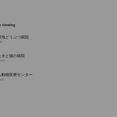
e viewing
緑地どうぶつ病院
ds
た犬と猫の病院
ends
ら動物医療センター
nds