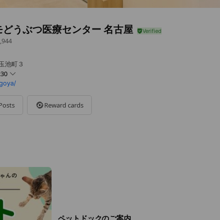
モどうぶつ医療センター 名古屋
,944
 玉池町３
:30
goya/
Posts
Reward cards
完全予約制となります。
ペットドックのご案内