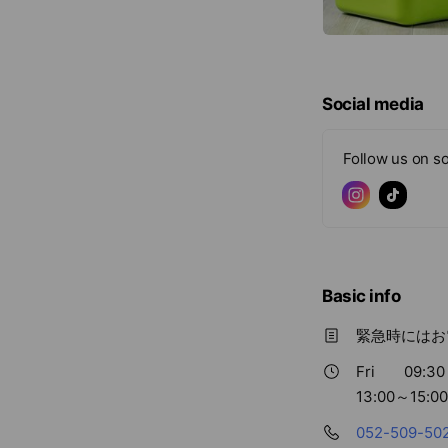
Social media
Follow us on so
Basic info
緊急時にはお
Fri
09:30
13:00～1
052-509-50