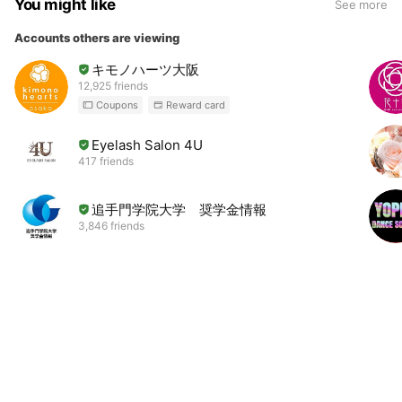
You might like
See more
Accounts others are viewing
キモノハーツ大阪
12,925 friends
Coupons
Reward card
Eyelash Salon 4U
417 friends
追手門学院大学 奨学金情報
3,846 friends