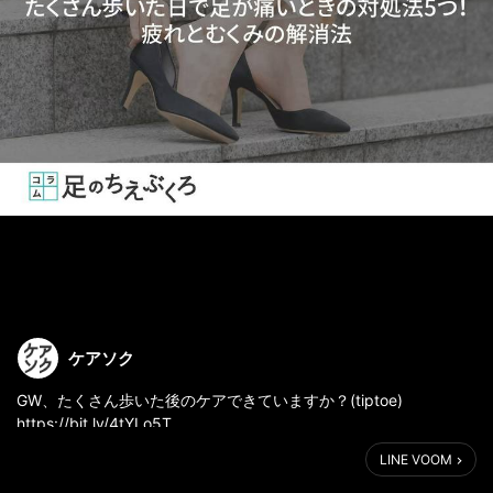
ケアソク
GW、たくさん歩いた後のケアできていますか？(tiptoe)
https://bit.ly/4tYLo5T
LINE VOOM
旅行やお出かけを楽しんだあと、
「足がだるい…」