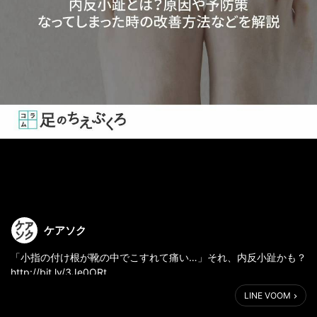
ケアソク
「小指の付け根が靴の中でこすれて痛い…」それ、内反小趾かも？
http://bit.ly/3Je0ORt
LINE VOOM
内反小趾とは足に合わない靴や歩き方のクセが原因で、小指が内
側に曲がってしまうこと(tiptoe)