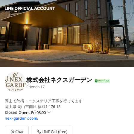
株式会社ネクスガーデン
Friends
17
岡山で外構・エクステリア工事を行ってます
岡山県 岡山市南区 福成1-176-15
Closed
Opens Fri 08:00
nex-garden7.com/
Sun
Closed
Mon
08:00 - 18:00
Tue
08:00 - 18:00
Chat
LINE Call (free)