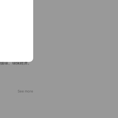
省水、省電、省人
續循環、環保經濟。
See more