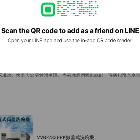
Scan the QR code to add as a friend on LINE
Open your LINE app and use the in-app QR code reader.
，「蓋、速、洗」。
灣卓越品牌，分期優惠最貼心，最多餐飲店家推薦，營業用洗碗機，
收送洗、美食街公清勞務承攬、專業洗滌房規劃設計，得廣鉅推崇永
司
6
68
源自客戶的信任仰賴，得廣鉅積極妥善發展。
「蓋、速、洗」，洗越多賺越多。
/lin.ee/twEoPIa
.com.tw
VVR-2338PK掀蓋式洗碗機