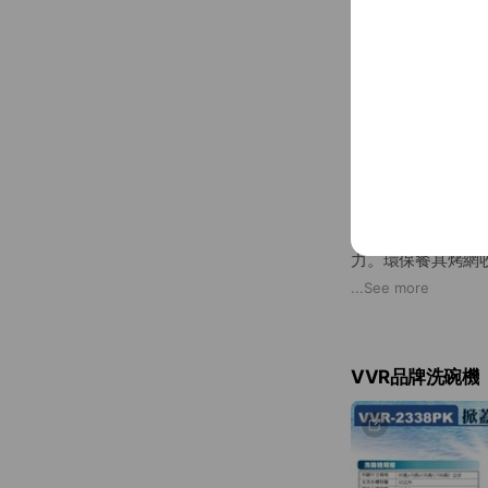
VVR 商用洗碗機
韓國專業製造，台
力。環保餐具烤網
得廣鉅股份有限公
...
See more
統一編號8369291
客服電話08003001
VVR品牌洗碗機
VVR品牌洗碗機
使用VVR 洗碗機
官方LINE：
https:/
官方網站：www.vvr