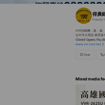
得廣鉅
Friends
1
VVR洗碗機，蓋、速
台中市大里區 東昇路1
Closed
Opens Thu 09
www.vvr.com.tw/
2 
Sun
09:00 - 20:00
Mon
09:00 - 20:00
Tue
09:00 - 20:00
Chat
Wed
09:00 - 20:00
Thu
09:00 - 20:00
Fri
09:00 - 20:00
Sat
09:00 - 20:00
Mixed media fe