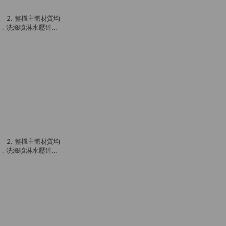
 2. 整機主體材質均
大，洗滌噴淋水壓達
楚觀察內部運作。 5.
控制面板一鍵式操作，
壓高溫噴淋，洗滌面積更
工作平台與水槽檯面。
省人員作業時間與精簡人
升客源用餐
 2. 整機主體材質均
大，洗滌噴淋水壓達
楚觀察內部運作。 5.
控制面板一鍵式操作，
壓高溫噴淋，洗滌面積更
與水槽檯面。 9. 主
，低耗電迅速加熱提升效
用提升客源用餐