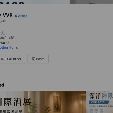
 VVR
,240
、洗。
88之16號
:00
other items
LINE Call (free)
Posts
ed