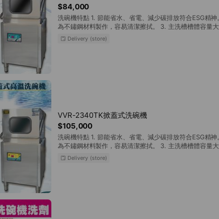
$84,000
洗碗機特點 1. 節能省水、省電、減少碳排放符合ESG精神。
為不鏽鋼材料製作，容易清潔擦拭。 3. 主洗槽槽體容量
23lbs/psi以上。 4. 上蓋拉門輕巧順暢，開立透明視窗清
Delivery (store)
水位探測、恆溫保溫、清潔劑自動添加，智能使用。 6. 
觸碰面板按鍵強化加固不易破損。 7. 上下噴棒兩段式高
加立體完善。 8. 調整腳可調整幅度大，可調整高低配合
高溫清洗的優點 1. 符合衛福部餐具清洗指引規範 2. 節
數 3. 降低餐具破損避免工傷事故 4. 來店客安心使用提
VVR-2340TK掀蓋式洗碗機
$105,000
洗碗機特點 1. 節能省水、省電、減少碳排放符合ESG精神。
為不鏽鋼材料製作，容易清潔擦拭。 3. 主洗槽槽體容量
23lbs/psi以上。 4. 上蓋拉門輕巧順暢，開立透明視窗清
Delivery (store)
水位探測、恆溫保溫、清潔劑自動添加，智能使用。 6. 
觸碰面板按鍵強化加固不易破損。 7. 上下噴棒兩段式高
加立體完善。 8. 調整腳調整幅度大，調整高低配合工作平台
洗槽溢水孔排水棒專利設計，將水溫較低先排出， 配置柱形加熱棒，確保清洗期
間的恆溫加強清洗效能。 10. 潤洗槽加熱系統專利設計
率。 高溫清洗的優點 1. 符合衛福部餐具清洗指引規範 2. 節省人員作業時間與精
簡人數 3. 降低餐具破損避免工傷事故 4. 來店客安心使