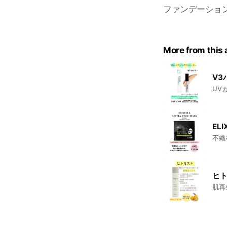
ファンデーショ
More from this
V3
UV
ELI
不織
ヒ
肌再