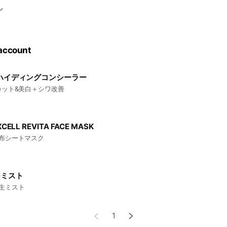
ン
 account
ハイディングコンシーラー
カット&美白＋シワ改善
XCELL REVITA FACE MASK
布シートマスク
トミスト
生ミスト
1