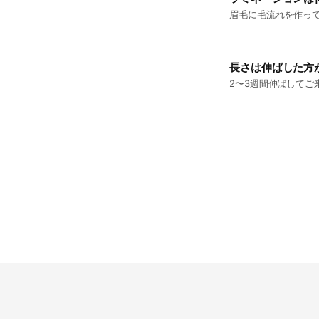
眉毛に毛流れを作って
長さは伸ばした方
2〜3週間伸ばしてご