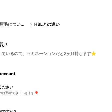
FAQ【眉毛について】
HBLとの違い
違い
しているので、ラミネーションだと2ヶ月持ちます⭐
 account
ください
れば形ができていきます🎈
何ですか？