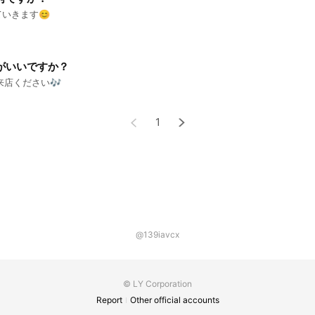
いきます😊
がいいですか？
来店ください🎶
1
@139iavcx
© LY Corporation
Report
Other official accounts