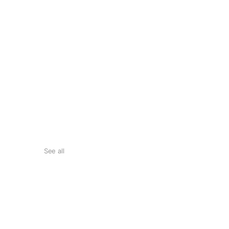
See all
施術後禁止事項
タップしてご覧ください♪