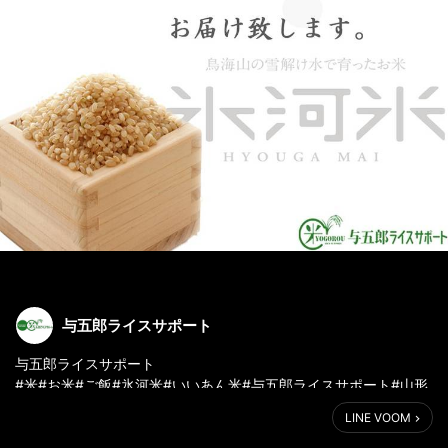
与五郎ライスサポート
与五郎ライスサポート
#米#お米#ご飯#氷河米#いいあん米#与五郎ライスサポート#山形
#酒田#庄内#鳥海山
LINE VOOM