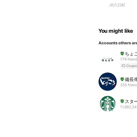
JR六日町
You might like
Accounts others ar
ちょ
779 frien
Coupo
備長
355 frien
スタ
11,682,34