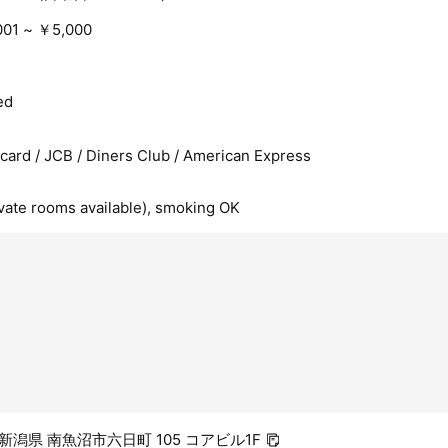
01 ~ ￥5,000
ed
rcard / JCB / Diners Club / American Express
ivate rooms available), smoking OK
0 新潟県 南魚沼市六日町 105 コアビル1F