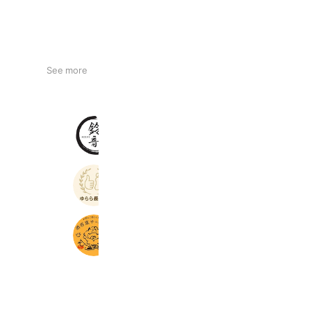
See more
麺や鈴音
178 friends
リラクゼーションゆらら長岡店
894 friends
華苑テイクアウト、ネットショップ
521 friends