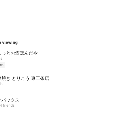
e viewing
こっとお酒ほんだや
ds
ns
串焼き とりこう 東三条店
ds
ーバックス
4 friends