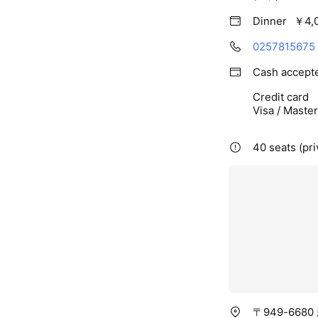
Dinner
￥4,0
0257815675
Cash accept
Credit card
Visa / Maste
40 seats (pr
〒949-668