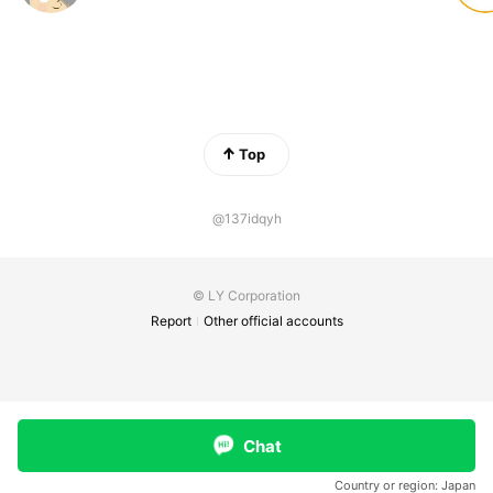
Top
@137idqyh
© LY Corporation
Report
Other official accounts
Chat
Country or region:
Japan