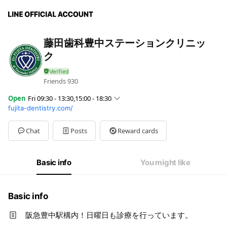
藤田歯科豊中ステーションクリニッ
ク
Friends
930
Open
Fri 09:30 - 13:30,15:00 - 18:30
fujita-dentistry.com/
Sun
09:00 - 14:00
Mon
09:30 - 13:30,15:00 - 18:30
Tue
09:30 - 13:30,15:00 - 18:30
Chat
Posts
Reward cards
Wed
09:30 - 13:30,15:00 - 18:30
Thu
09:30 - 13:30,15:00 - 18:30
Fri
09:30 - 13:30,15:00 - 18:30
Basic info
You might like
Sat
09:00 - 13:00,14:30 - 18:00
第二、第四以外の日曜と祝日はお休みです。
Basic info
阪急豊中駅構内！日曜日も診療を行っています。