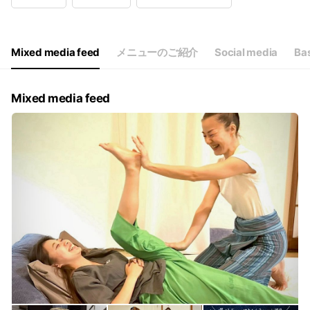
Wed
14:00 - 21:00
Thu
14:00 - 21:00
Fri
14:00 - 21:00
Sat
14:00 - 21:00
Mixed media feed
メニューのご紹介
Social media
Bas
時間外でも早めにご連絡頂ければできる限り対応致します！
Mixed media feed