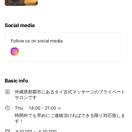
150min 25,000 (会員様20,000) 全身脱力 委ねあ
うやさしい圧で からだの内側から溶けて 気持ち
よさが流れ込むような 最高のリラクゼーションマ
ッサージ🧘‍♀️✨ おすすめは120min ゆっくり。じん
わり。 至福のお昼寝をご堪能ください^ - ^ 前日
Social media
までのご予約で 同時2名様、お部屋貸し切りでご
案内できます⭐︎ 3週間まえまでにご予約いただけ
れば 同時3名までご案内できます⭐︎
Follow us on social media
Basic info
沖縄県那覇市にあるタイ古式マッサージのプライベート
サロンです
Thu
14:00 - 21:00
時間外でも早めにご連絡頂ければできる限り対応致しま
す！
￥10,001 ~ ￥20,000