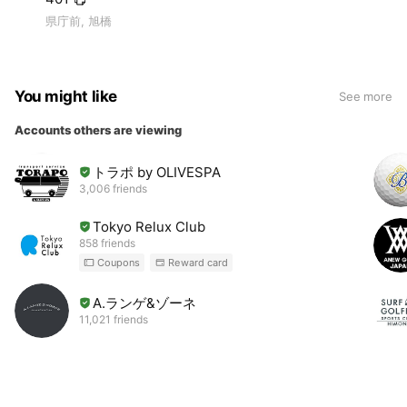
県庁前, 旭橋
You might like
See more
Accounts others are viewing
トラポ by OLIVESPA
3,006 friends
Tokyo Relux Club
858 friends
Coupons
Reward card
A.ランゲ&ゾーネ
11,021 friends