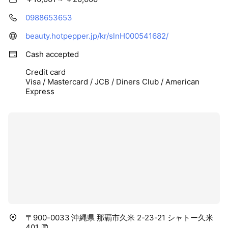
0988653653
beauty.hotpepper.jp/kr/slnH000541682/
Cash accepted
Credit card
Visa / Mastercard / JCB / Diners Club / American
Express
〒900-0033 沖縄県 那覇市久米 2-23-21 シャトー久米
401