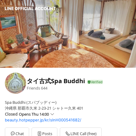
タイ古式Spa Buddhi
Friends
644
Spa Buddhi (スパブッディー)
沖縄県 那覇市久米 2-23-21 シャトー久米 401
Closed
Opens Thu 14:00
beauty.hotpepper.jp/kr/slnH000541682/
Sun
14:00 - 21:00
Mon
14:00 - 21:00
Tue
14:00 - 21:00
Chat
Posts
LINE Call (free)