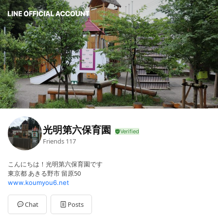
光明第六保育園
Friends
117
こんにちは！光明第六保育園です
東京都 あきる野市 留原50
www.koumyou6.net
Chat
Posts