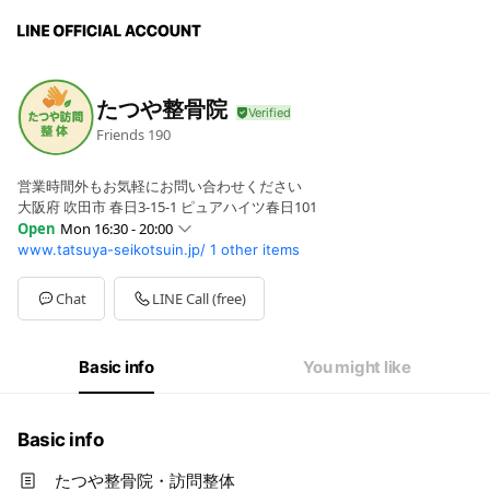
たつや整骨院
Friends
190
営業時間外もお気軽にお問い合わせください
大阪府 吹田市 春日3-15-1 ピュアハイツ春日101
Open
Mon 16:30 - 20:00
www.tatsuya-seikotsuin.jp/
1 other items
Sun
Closed
Mon
16:30 - 20:00
Tue
16:30 - 20:00
Chat
LINE Call (free)
Wed
09:00 - 20:00
Thu
09:00 - 20:00
Fri
09:00 - 20:00
Basic info
You might like
Sat
09:00 - 18:00
日、祝休み。水曜日は当日受付無し
Basic info
たつや整骨院・訪問整体