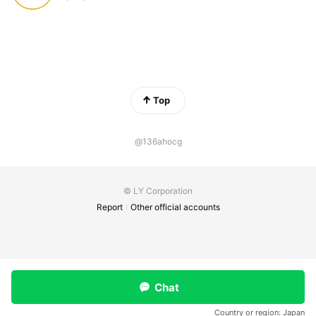
Top
@136ahocg
© LY Corporation
Report
Other official accounts
Chat
Country or region:
Japan