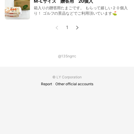
M-Lサイズ 贈答用 20個入
箱入りの贈答用たまごです。 もらって嬉しい２０個入
り！ ゴルフの景品などでご利用頂いています⛳
1
@135ngrrc
© LY Corporation
Report
Other official accounts