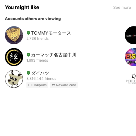
You might like
See more
Accounts others are viewing
TOMMYモータース
2,736 friends
カーマッチ名古屋中川
1,693 friends
ダイハツ
8,816,444 friends
Coupons
Reward card