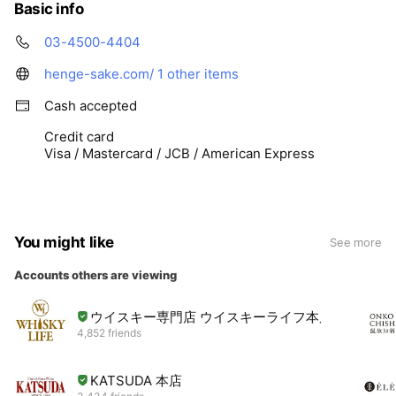
Basic info
03-4500-4404
henge-sake.com/
1 other items
Cash accepted
Credit card
Visa / Mastercard / JCB / American Express
You might like
See more
Accounts others are viewing
ウイスキー専門店 ウイスキーライフ本店
4,852 friends
KATSUDA 本店