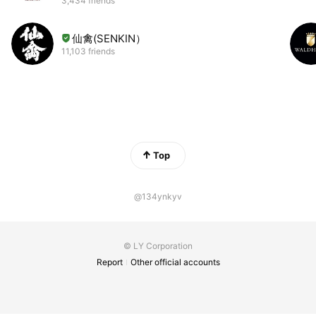
3,434 friends
仙禽(SENKIN）
11,103 friends
Top
@134ynkyv
© LY Corporation
Report
Other official accounts