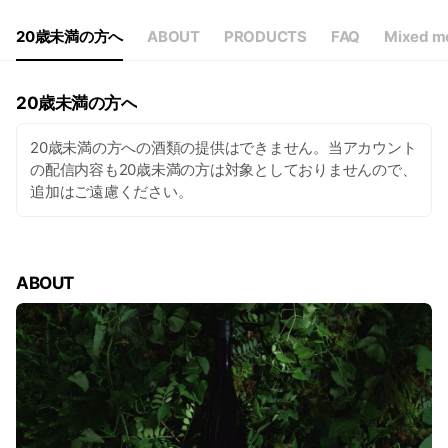
20歳未満の方へ
ABOUT
PRODUCTS
FAQ
Mixed me
20歳未満の方へ
20歳未満の方への酒類の提供はできません。当アカウント
の配信内容も20歳未満の方は対象としておりませんので、
追加はご遠慮ください。
ABOUT