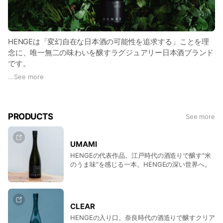
HENGEは「変幻自在な日本酒の可能性を追求する」ことを理
念に、唯一無二の味わいを醸すラグジュアリー日本酒ブランド
です。
...
See more
2025年3月、初回販売が3時間で完売。
現在はミシュラン星付き飲食店や5つ星ホテルでご提供いただ
いております。
PRODUCTS
See more
HENGEは江戸や奈良時代の”いにしえの製法”を軸に、新たな伝
統を創造することに挑戦し続けていきます。
UMAMI
※生産効率の悪い困難な製造方法のため、少量のみ販売してお
HENGEの代表作品。江戸時代の酒造りで醸す"米
ります。
のうま味"を感じる一本。HENGEの深い世界へ。
CLEAR
HENGEの入り口。奈良時代の酒造りで醸すクリア