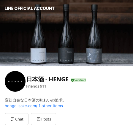
日本酒 - HENGE
Friends
911
変幻自在な日本酒の味わいの追求。
henge-sake.com/
1 other items
Chat
Posts