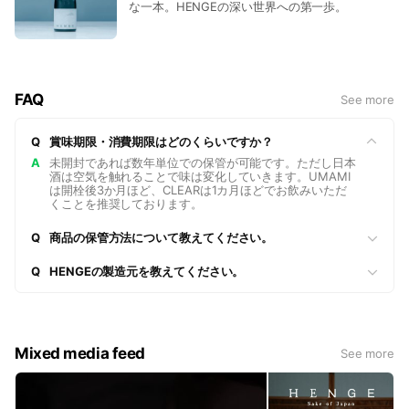
な一本。HENGEの深い世界への第一歩。
FAQ
See more
Q
賞味期限・消費期限はどのくらいですか？
A
未開封であれば数年単位での保管が可能です。ただし日本
酒は空気を触れることで味は変化していきます。UMAMI
は開栓後3か月ほど、CLEARは1カ月ほどでお飲みいただ
くことを推奨しております。
Q
商品の保管方法について教えてください。
Q
HENGEの製造元を教えてください。
Mixed media feed
See more