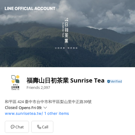
福壽山日初茶業 Sunrise Tea
Friends
2,097
和平區 424 臺中市台中市和平區梨山里中正路39號
Closed
Opens Fri 09:
www.sunrisetea.tw/
1 other items
Sun
Closed
Mon
09: - 18:
Tue
09: - 18:
Chat
Call
Wed
09: - 18: