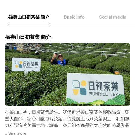
Thu
09: - 18:
Fri
09: - 18:
Sat
Closed
福壽山日初茶業 簡介
Basic info
Social media
每周假日公休
福壽山日初茶業 簡介
在梨山山谷，日初茶業誕生。我們追求梨山茶葉的極致品質，尊
重大自然，精心呵護每片茶葉。從荒廢土地到茶葉樂土，我們努
力守護這片美麗土地，讓每一杯日初茶都是對大自然的感恩與品
質的追求。與您分享對梨山茶最真摯的熱愛，一同感受大自然的
...
See more