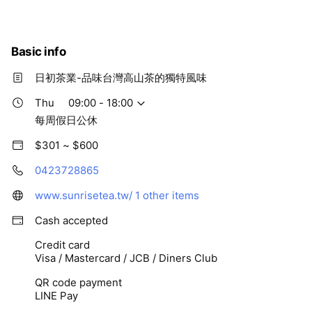
獨特風味。
Basic info
日初茶業-品味台灣高山茶的獨特風味
Thu
09:00 - 18:00
每周假日公休
$301 ~ $600
0423728865
www.sunrisetea.tw/
1 other items
Cash accepted
Credit card
Visa / Mastercard / JCB / Diners Club
QR code payment
LINE Pay