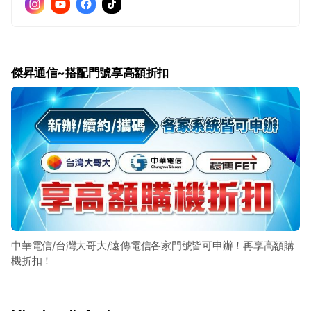
傑昇通信~搭配門號享高額折扣
中華電信/台灣大哥大/遠傳電信各家門號皆可申辦！再享高額購
機折扣！