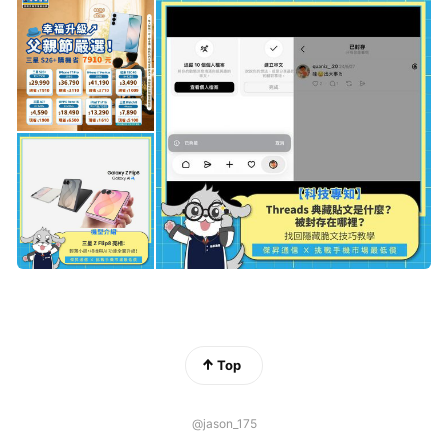
Top
@jason_175