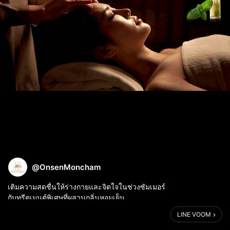
@OnsenMoncham
เติมความสดชื่นให้ร่างกายและจิตใจในช่วงซัมเมอร์
กับทรีตเมนต์พิเศษที่ผสานกลิ่นหอมเย็น
ของ Peppermint & Eucalyptus Oil
LINE VOOM
พร้อมการนวดศีรษะแบบ Gua Sha ที่ช่วยผ่อนคลายอย่างล้ำลึก