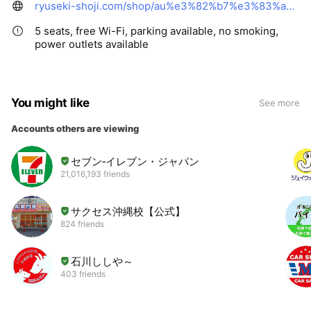
ryuseki-shoji.com/shop/au%e3%82%b7%e3%83%a7%e3%83%83%e3%83%97-%e3%81%bf%e3%82%84%e3%81%93%e3%81%98%e3%81%be%e4%b8%ad%e5%a4%ae/
5 seats, free Wi-Fi, parking available, no smoking,
power outlets available
You might like
See more
Accounts others are viewing
セブン‐イレブン・ジャパン
21,016,193 friends
サクセス沖縄校【公式】
824 friends
石川ししや～
403 friends