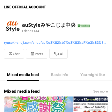
auStyleみやこじま中央
Friends
414
ryuseki-shoji.com/shop/au%e3%82%b7%e3%83%a7%e3%83%83%e3%83%97-%e3%81%bf%e3%82%84%e3%81%93%e3%81%98%e3%81%be%e4%b8%ad%e5%a4%ae/
Chat
Posts
Call
Mixed media feed
Basic info
You might like
Mixed media feed
See more