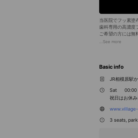
当医院でフッ素塗布
歯科専用の高濃度
ご希望の方には無
味は少し甘酸っぱ
...
See more
フッ素を塗った後3
Basic info
JR相模原駅
Sat
00:00 
祝日はお休み
www.village
3 seats, par