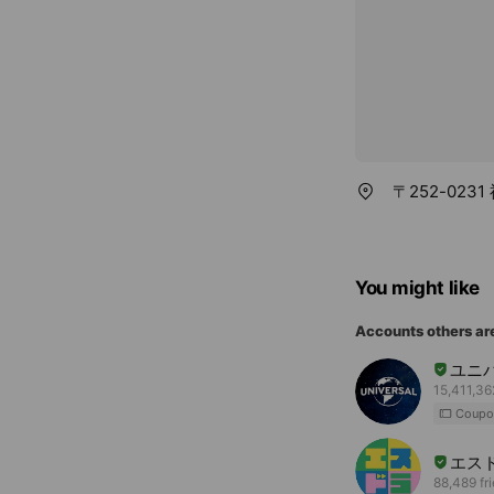
〒252-02
You might like
Accounts others ar
ユニ
15,411,36
Coupo
エス
88,489 fr