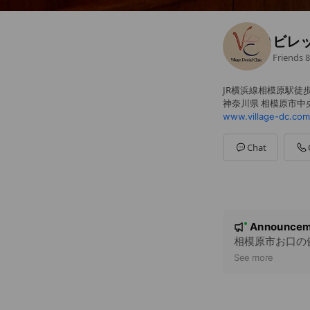
ビレ
Friends
8
JR横浜線相模原駅徒
神奈川県 相模原市中央
www.village-dc.com
Chat
N
Announcem
New
o
相模原市お口の
t
See more
i
c