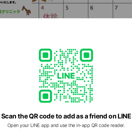
Scan the QR code to add as a friend on LINE
Open your LINE app and use the in-app QR code reader.
cial media