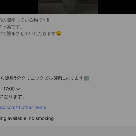
の際使っている物です‼️
フッ素です。
料で塗布させていただきます😉
いリンゴです🍎
0分は飲食を控えていただきますのでご注意下さい⚠️
から徒歩5分クリニックビル3階にあります🏢
- 17:00
になります。
-dc.com/
1 other items
king available, no smoking