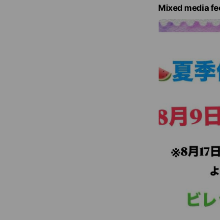
e
Mixed media fe