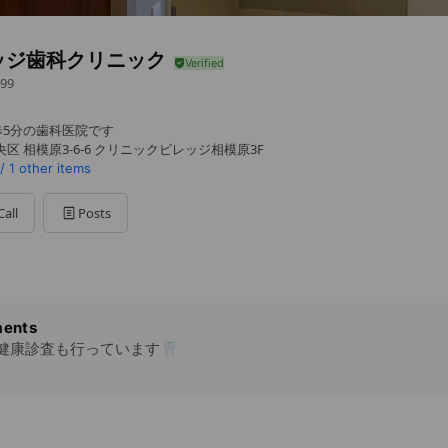
ッジ歯科クリニック
99
歩5分の歯科医院です
区 相模原3-6-6 クリニックビレッジ相模原3F
/
1 other items
Call
Posts
ents
健康診査も行っています🦷