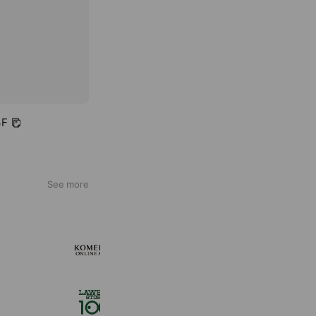
F
See more
KOMEHYO ONLINE STORE
660,534 friends
ローソンストア１００
2,725,244 friends