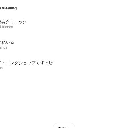
e viewing
美容クリニック
 friends
とねいる
iends
イトニングショップくずは店
ds