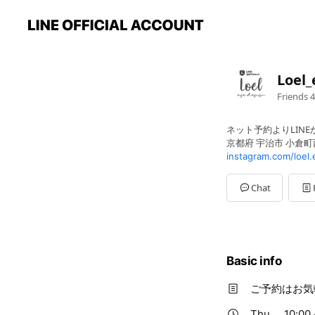
Loel_
Friends
4
ネット予約よりLIN
京都府 宇治市 小倉町西浦
instagram.com/loel
Chat
Basic info
ご予約はお気
Thu
10:00 