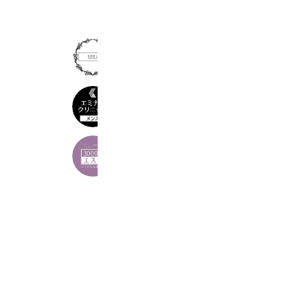
ＳＯＥＬ
463 friends
エミナルクリニックメンズ
277,773 friends
3000yenエステ -西尾店-
782 friends