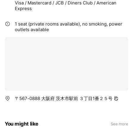
Visa / Mastercard / JCB / Diners Club / American
Express
1 seat (private rooms available), no smoking, power
outlets available
〒567-0888 大阪府 茨木市駅前 ３丁目1番２５号
You might like
See more