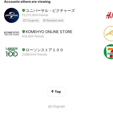
Accounts others are viewing
ユニバーサル・ピクチャーズ
15,270,809 friends
Coupons
Reward card
KOMEHYO ONLINE STORE
618,464 friends
ローソンストア１００
2,699,044 friends
Top
@130gwdjn