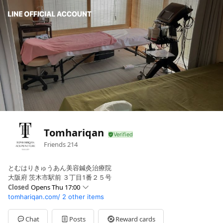
Tomhariqan
Friends
214
とむはりきゅうあん美容鍼灸治療院
大阪府 茨木市駅前 ３丁目1番２５号
Closed
Opens Thu 17:00
tomhariqan.com/
2 other items
Sun
10:00 - 20:00
Mon
17:00 - 20:00
Tue
17:00 - 20:00
Chat
Posts
Reward cards