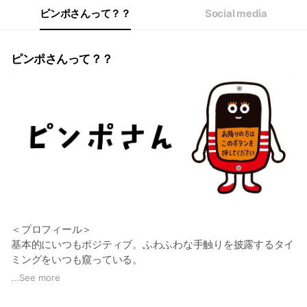
ピンポさんって？？
Social media
ピンポさんって？？
＜プロフィール＞
基本的にいつもポジティブ。ふわふわな手触りを披露するタイ
ミングをいつも窺っている。
特技は、タッチの感触でお客様の「ひ・み・つ」が分かるこ
...
See more
と。