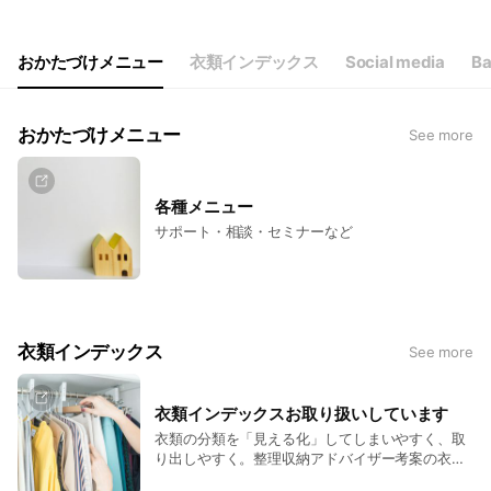
Thu
09:00 - 16:00
Fri
09:00 - 16:00
Sat
Closed
おかたづけメニュー
衣類インデックス
Social media
Ba
土日祝日のサポートはご相談ください。
おかたづけメニュー
See more
各種メニュー
サポート・相談・セミナーなど
衣類インデックス
See more
衣類インデックスお取り扱いしています
衣類の分類を「見える化」してしまいやすく、取
り出しやすく。整理収納アドバイザー考案の衣類
インデックスを使えばクローゼットがすっきり見