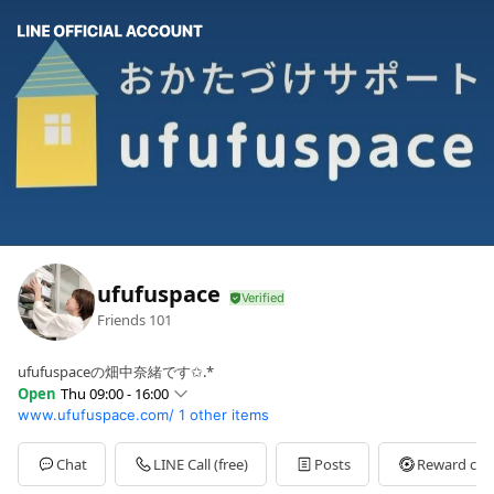
ufufuspace
Friends
101
ufufuspaceの畑中奈緒です✩.*
Open
Thu 09:00 - 16:00
www.ufufuspace.com/
1 other items
Sun
Closed
Mon
09:00 - 16:00
Tue
09:00 - 16:00
Chat
LINE Call (free)
Posts
Reward car
Wed
09:00 - 16:00