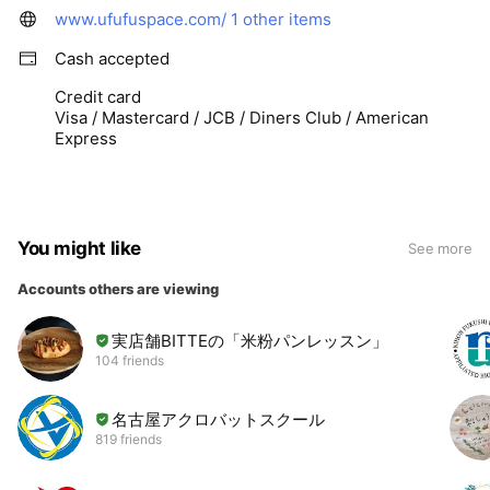
www.ufufuspace.com/
1 other items
Cash accepted
Credit card
Visa / Mastercard / JCB / Diners Club / American
Express
You might like
See more
Accounts others are viewing
実店舗BITTEの「米粉パンレッスン」
104 friends
名古屋アクロバットスクール
819 friends