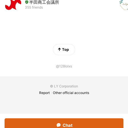
半田商工会議所
355 friends
Top
@128lolxs
© LY Corporation
Report
Other official accounts
Chat