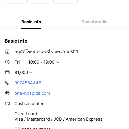
Wed
10:00 - 19:00
Thu
10:00 - 19:00
Fri
10:00 - 19:00
Sat
10:00 - 19:00
Basic info
Social media
Basic info
อนุมัติโฆษณาเลขที่ ฆสพ.สบส.503
Fri
10:00 - 19:00
฿1,000 ~
0974564446
one-hospital.com
Cash accepted
Credit card
Visa / Mastercard / JCB / American Express