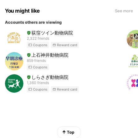
You might like
See more
Accounts others are viewing
荻窪ツイン動物病院
2,322 friends
Coupons
Reward card
上石神井動物病院
859 friends
Coupons
しらさぎ動物病院
1,360 friends
Coupons
Reward card
Top