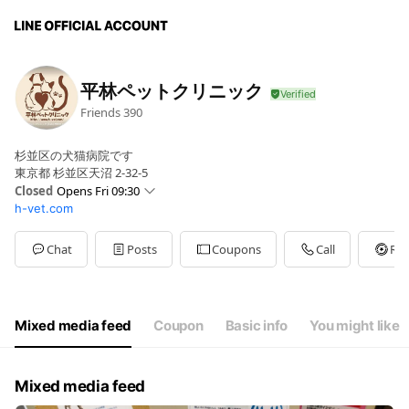
平林ペットクリニック
Friends
390
杉並区の犬猫病院です
東京都 杉並区天沼 2-32-5
Closed
Opens Fri 09:30
h-vet.com
Sun
09:30 - 12:30
Mon
09:30 - 12:30,15:30 - 19:00
Tue
09:30 - 12:30,15:30 - 19:00
Chat
Posts
Coupons
Call
Rew
Wed
09:30 - 12:30
Thu
09:30 - 12:30,15:30 - 19:00
Fri
09:30 - 12:30,15:30 - 19:00
Sat
09:30 - 12:30,15:30 - 19:00
Mixed media feed
Coupon
Basic info
You might like
水曜午後と日曜午後は休診となります
Mixed media feed