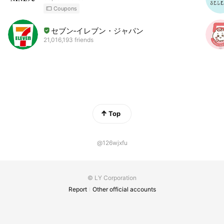
Coupons
セブン‐イレブン・ジャパン
21,016,193 friends
Top
@126wjxfu
© LY Corporation
Report
Other official accounts