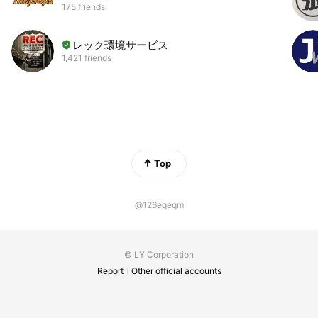
175 friends
レック環境サービス
1,421 friends
Top
@126eqeqm
© LY Corporation
Report
Other official accounts