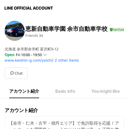
恵新自動車学園 余市自動車学校
Friends
34
北海道 余市郡余市町 富沢町6-12
Open
Fri 10:00 - 19:50
www.keishin-g.com/yoichi/
2 other items
Sun
Closed
Mon
10:00 - 18:50
Tue
10:00 - 19:50
Chat
Wed
10:00 - 18:50
Thu
10:00 - 18:50
Fri
10:00 - 19:50
アカウント紹介
Basic info
You might like
Sat
10:00 - 18:50
アカウント紹介
【余市・仁木・古平・積丹エリア】で免許取得を応援！ア