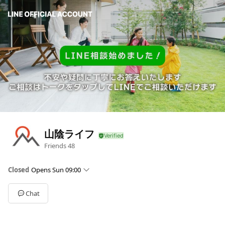
山陰ライフ
Friends
48
Closed
Opens Sun 09:00
Sun
09:00 - 18:00
Mon
09:00 - 18:00
Chat
Tue
09:00 - 18:00
Wed
Closed
Thu
09:00 - 18:00