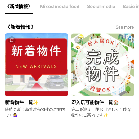
Fri
09:00 - 18:00
《新着情報》
Mixed media feed
Social media
Basic i
Sat
09:00 - 18:00
《新着情報》
See more
新着物件一覧✨
即入居可能物件一覧🏠
随時更新！新着建売物件のご案内
完工を迎え、即お引渡しが可能な
です💁‍♀️
物件のご案内です✨