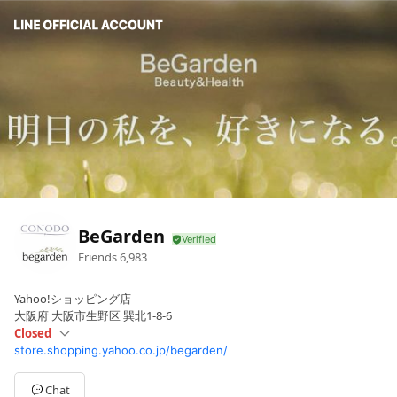
BeGarden
Friends
6,983
Yahoo!ショッピング店
大阪府 大阪市生野区 巽北1-8-6
Closed
store.shopping.yahoo.co.jp/begarden/
Sun
Closed
Mon
09:30 - 17:30
Tue
09:30 - 17:30
Chat