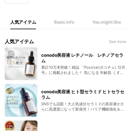
Wed
09:30 - 17:30
Thu
09:30 - 17:30
Fri
09:30 - 17:30
Sat
Closed
人気アイテム
Basic info
You might like
人気アイテム
See more
conodo美容液 レチノール レチノアセラ
ム
累計10万本突破！雑誌 『Poco'ce(ポコチェ) 12月
号』に掲載されました！ 気になる 年齢肌 くすみ
ハリ のお悩みに。conodoブランドスタート以来
のロングセラー美容液です。
conodo美容液 ヒト型セラミド ヒトセラセ
ラム
SNSでも話題！大人気成分セラミドの美容液がさ
らに高濃度になって新発売！バリア機能強化＆乾
燥を防ぎ、ゆらぎのないみずみずしい肌へ導きま
す。