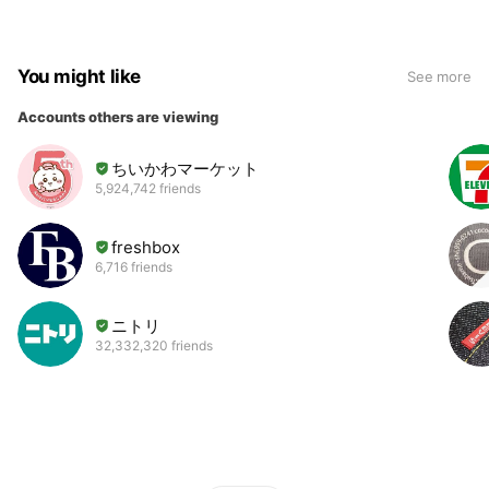
You might like
See more
Accounts others are viewing
ちいかわマーケット
5,924,742 friends
freshbox
6,716 friends
ニトリ
32,332,320 friends