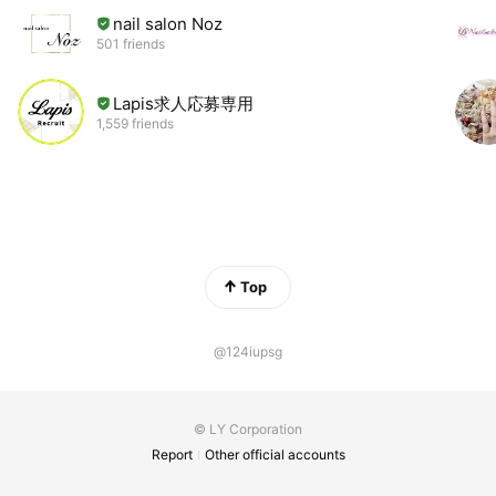
nail salon Noz
501 friends
Lapis求人応募専用
1,559 friends
Top
@124iupsg
© LY Corporation
Report
Other official accounts