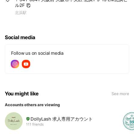
ル2F
北浜駅
Social media
Follow us on social media
You might like
See more
Accounts others are viewing
DollyLash 求人専用アカウント
111 friends