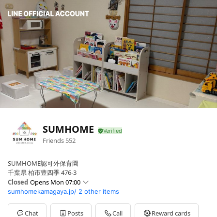
SUMHOME
Friends
552
SUMHOME認可外保育園
千葉県 柏市豊四季 476-3
Closed
Opens Mon 07:00
sumhomekamagaya.jp/
2 other items
Sun
Closed
Mon
07:00 - 19:00
Tue
07:00 - 19:00
Chat
Posts
Call
Reward cards