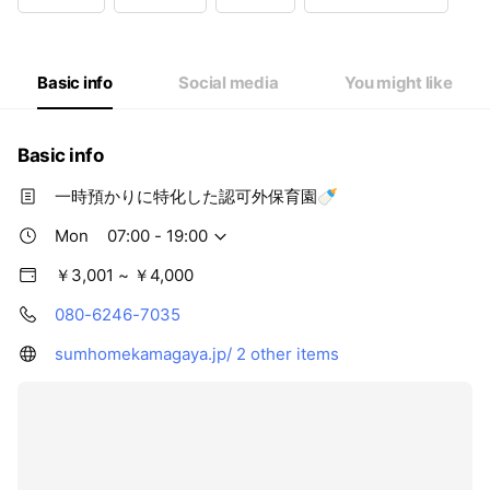
Wed
07:00 - 19:00
Thu
07:00 - 19:00
Fri
07:00 - 19:00
Sat
07:00 - 18:00
Basic info
Social media
You might like
Basic info
一時預かりに特化した認可外保育園🍼
Mon
07:00 - 19:00
￥3,001 ~ ￥4,000
080-6246-7035
sumhomekamagaya.jp/
2 other items