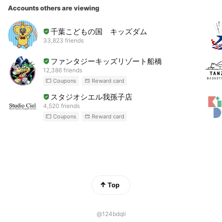
Accounts others are viewing
千葉こどもの国 キッズダム
33,823 friends
ファンタジーキッズリゾート船橋
12,386 friends
Coupons
Reward card
スタジオシエル我孫子店
4,520 friends
Coupons
Reward card
Top
@124bdqli