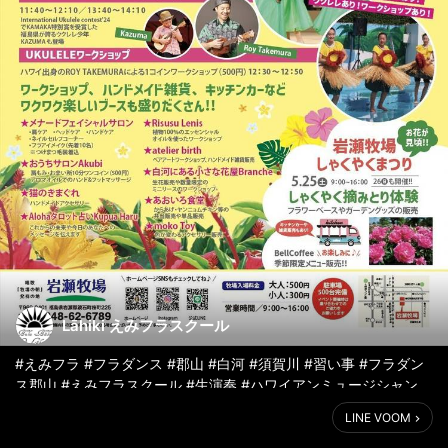
Lāhiki えみフラスクール
#えみフラ #フラダンス #郡山 #白河 #須賀川 #習い事 #フラダン
ス郡山 #えみフラスクール #生演奏 #ハワイアンミュージシャン
#hula #hawaii #ukulele #岩瀬牧場 #aloha
LINE VOOM