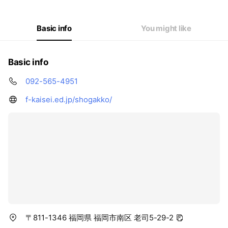
Basic info
You might like
Basic info
092-565-4951
f-kaisei.ed.jp/shogakko/
〒811-1346 福岡県 福岡市南区 老司5-29-2