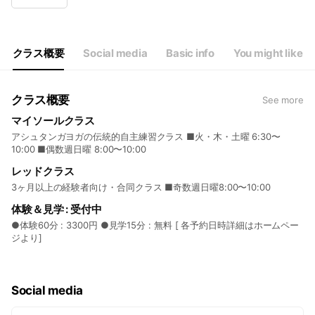
Wed
Closed
Thu
06:30 - 10:00
Fri
Closed
Sat
06:30 - 10:00
クラス概要
Social media
Basic info
You might like
【定休日】月・水・金・満月新月
クラス概要
See more
マイソールクラス
アシュタンガヨガの伝統的自主練習クラス ■火・木・土曜 6:30〜
10:00 ■偶数週日曜 8:00〜10:00
レッドクラス
3ヶ月以上の経験者向け・合同クラス ■奇数週日曜8:00〜10:00
体験＆見学 : 受付中
●体験60分 : 3300円 ●見学15分 : 無料 [ 各予約日時詳細はホームペー
ジより]
Social media