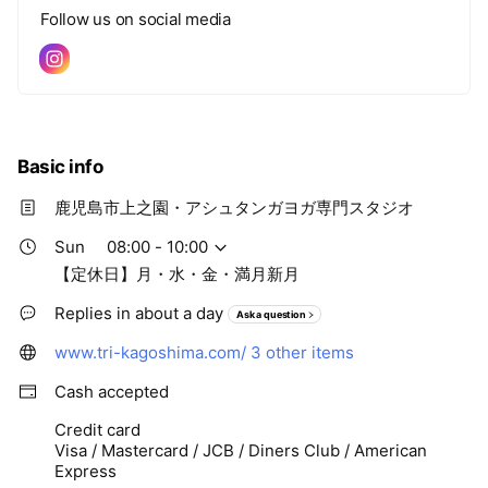
Follow us on social media
Basic info
鹿児島市上之園・アシュタンガヨガ専門スタジオ
Sun
08:00 - 10:00
【定休日】月・水・金・満月新月
Replies in about a day
Ask a question
www.tri-kagoshima.com/
3 other items
Cash accepted
Credit card
Visa / Mastercard / JCB / Diners Club / American
Express