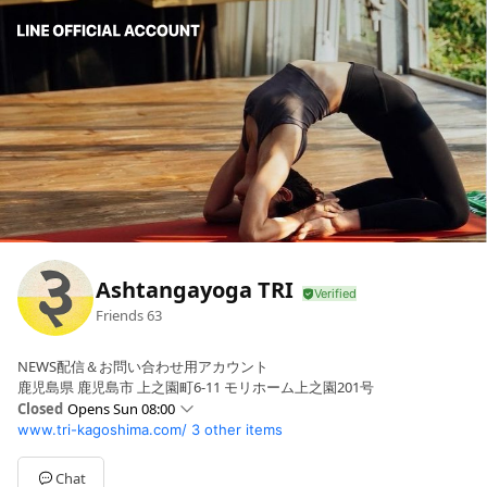
Ashtangayoga TRI
Friends
63
NEWS配信＆お問い合わせ用アカウント
鹿児島県 鹿児島市 上之園町6-11 モリホーム上之園201号
Closed
Opens Sun 08:00
www.tri-kagoshima.com/
3 other items
Sun
08:00 - 10:00
Mon
Closed
Tue
06:30 - 10:00
Chat