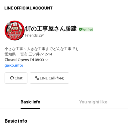
街の工事屋さん勝建
Friends
294
小さな工事～大きな工事までどんな工事でも
愛知県 一宮市 三ツ井7-12-14
Closed
Opens Fri 08:00
gaiko.info/
Sun
08:00 - 18:00
Mon
08:00 - 18:00
Tue
08:00 - 18:00
Chat
LINE Call (free)
Wed
08:00 - 18:00
Thu
08:00 - 18:00
Fri
08:00 - 18:00
Sat
08:00 - 18:00
Basic info
You might like
Basic info