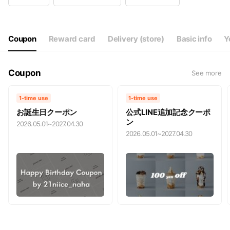
Wed
16:30 - 00:00
Thu
16:30 - 00:00
Fri
16:30 - 00:00
Sat
16:30 - 00:00
Coupon
Reward card
Delivery (store)
Basic info
Y
Coupon
See more
1-time use
1-time use
お誕生日クーポン
公式LINE追加記念クーポ
ン
2026.05.01
~
2027.04.30
2026.05.01
~
2027.04.30