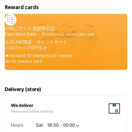
Reward cards
Delivery (store)
We deliver
Please read before ordering.
Hours
Sat
16:30 - 00:00