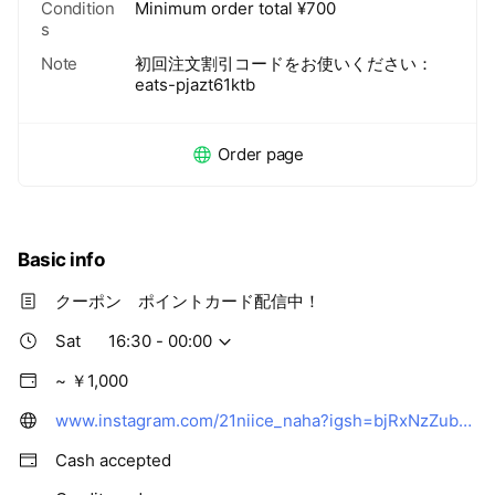
Condition
Minimum order total
¥
700
s
Note
初回注文割引コードをお使いください：
eats-pjazt61ktb
Order page
Basic info
クーポン ポイントカード配信中！
Sat
16:30 - 00:00
~ ￥1,000
www.instagram.com/21niice_naha?igsh=bjRxNzZubGZzYTk%3D&utm_source=qr
Cash accepted