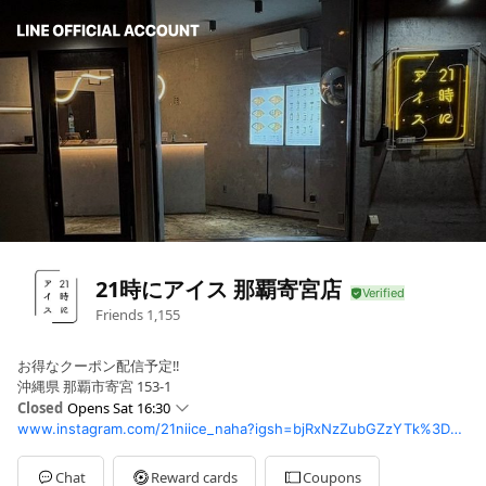
21時にアイス 那覇寄宮店
Friends
1,155
お得なクーポン配信予定‼︎
沖縄県 那覇市寄宮 153-1
Closed
Opens Sat 16:30
www.instagram.com/21niice_naha?igsh=bjRxNzZubGZzYTk%3D&utm_source=qr
Sun
16:30 - :00
Mon
16:30 - 00:00
Tue
16:30 - 00:00
Chat
Reward cards
Coupons