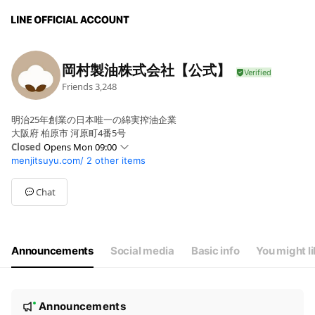
岡村製油株式会社【公式】
Friends
3,248
明治25年創業の日本唯一の綿実搾油企業
大阪府 柏原市 河原町4番5号
Closed
Opens Mon 09:00
menjitsuyu.com/
2 other items
Sun
Closed
Mon
09:00 - 05:00
Tue
09:00 - 05:00
Chat
Wed
09:00 - 05:00
Thu
09:00 - 05:00
Fri
09:00 - 05:00
Sat
Closed
Announcements
Social media
Basic info
You might l
N
Announcements
New