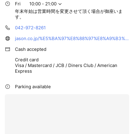
Fri
10:00 - 21:00
年末年始は営業時間を変更させて頂く場合が御座いま
す。
042-972-8261
jason.co.jp/%E5%BA%97%E8%88%97%E8%A9%B3%E7%B4%B0-%E9%A3%AF%E8%83%BD%E7%B7%91%E7%94%BA%E5%BA%97/
Cash accepted
Credit card
Visa / Mastercard / JCB / Diners Club / American
Express
Parking available