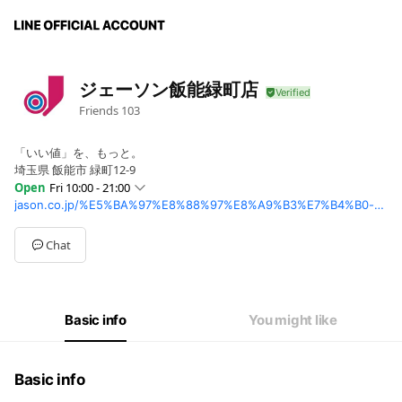
ジェーソン飯能緑町店
Friends
103
「いい値」を、もっと。
埼玉県 飯能市 緑町12-9
Open
Fri 10:00 - 21:00
jason.co.jp/%E5%BA%97%E8%88%97%E8%A9%B3%E7%B4%B0-%E9%A3%AF%E8%83%BD%E7%B7%91%E7%94%BA%E5%BA%97/
Sun
10:00 - 21:00
Mon
10:00 - 21:00
Tue
10:00 - 21:00
Chat
Wed
10:00 - 21:00
Thu
10:00 - 21:00
Fri
10:00 - 21:00
Sat
10:00 - 21:00
Basic info
You might like
年末年始は営業時間を変更させて頂く場合が御座います。
Basic info