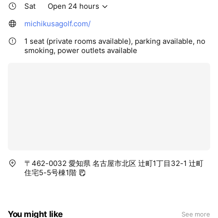
Sat
Open 24 hours
michikusagolf.com/
1 seat (private rooms available), parking available, no
smoking, power outlets available
〒462-0032 愛知県 名古屋市北区 辻町1丁目32-1 辻町
住宅5-5号棟1階
You might like
See more