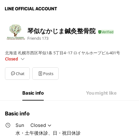
琴似なかじま鍼灸整骨院
Friends
173
北海道 札幌市西区琴似1条 5丁目4−17 ロイヤルホープビル401号
Closed
Sun
Closed
Mon
09:30 - 19:00
Chat
Posts
Tue
09:30 - 19:00
Wed
09:30 - 13:30
Thu
09:30 - 19:00
Basic info
You might like
Fri
09:30 - 19:00
Sat
09:30 - 14:30
水・土午後休診、日・祝日休診
Basic info
Sun
Closed
水・土午後休診、日・祝日休診