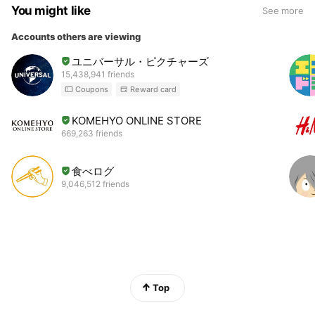
You might like
See more
Accounts others are viewing
ユニバーサル・ピクチャーズ
15,438,941 friends
Coupons
Reward card
KOMEHYO ONLINE STORE
669,263 friends
食べログ
9,046,512 friends
Top