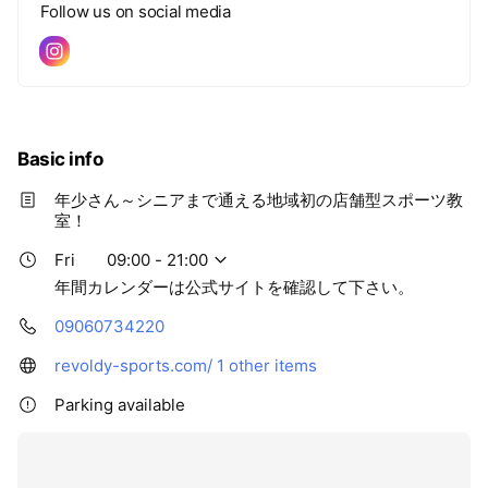
Follow us on social media
A.少人数制のクラス編成となっており、一人ひとりに合わ
せて少しずつアドバイスやアプローチを変えながら丁寧に
指導にあたりますので、ご安心ください。
Q.どんなレッスン内容ですか？
Basic info
A.クラス（年齢）によっては異なりますが、大きく分けて
年少さん～シニアまで通える地域初の店舗型スポーツ教
基礎練習・エアートラック・マット運動・跳び箱・鉄棒な
室！
ど身体の正しい使い方をご指導させていただきます。
Fri
09:00 - 21:00
Q.駐車場はありますか？
年間カレンダーは公式サイトを確認して下さい。
09060734220
A.店舗前に6台、第2駐車場に20台分ございます。
詳しくは公式サイトをご覧下さい。
revoldy-sports.com/
1 other items
Q.写真や動画の撮影はできますか？
Parking available
A.はい、撮影可能です。
お子様の頑張っている姿を、是非残してあげてください。