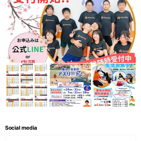
Q.月の途中からでも入会できますか？
A.はい、もちろん可能です。
月間受講回数分の日割り計算をさせていただきますので、
お気軽にお問い合わせください。
Q.レッスン中、保護者の見学はできますか？
A.はい、可能です。
また、授業開始・終了の送り迎えのみでも可能です。
Q.レッスンを休んだら？
A.欠席分は「振替サービス」をご利用いただけますので、
ご安心ください。
※振替えは翌月末までが期限となります。
空き枠がある場合のみご利用いただけるサービスです。ご
希望に添えない場合もございます。
Social media
Q.子供が運動が苦手ですが大丈夫でしょうか？
はい、もちろん大丈夫です。