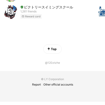
ビクトリースイミングスクール
1,261 friends
Reward card
Top
@120ztzhe
© LY Corporation
Report
Other official accounts