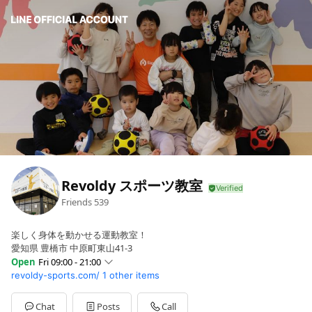
Revoldy スポーツ教室
Friends
539
楽しく身体を動かせる運動教室！
愛知県 豊橋市 中原町東山41-3
Open
Fri 09:00 - 21:00
revoldy-sports.com/
1 other items
Sun
Closed
Mon
09:00 - 21:00
Tue
09:00 - 21:00
Chat
Posts
Call