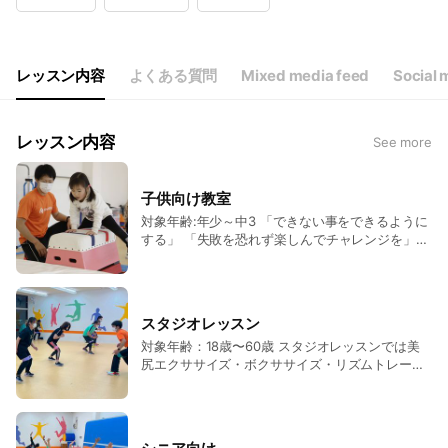
Wed
Closed
Thu
09:00 - 21:00
Fri
09:00 - 21:00
Sat
08:30 - 20:00
レッスン内容
よくある質問
Mixed media feed
Social 
年間カレンダーは公式サイトを確認して下さい。
レッスン内容
See more
子供向け教室
対象年齢:年少～中3 「できない事をできるように
する」 「失敗を恐れず楽しんでチャレンジを」
年少～小学6年生対象 跳び箱・マット・鉄棒を中
心に発達段階に合わせた技の習得を目指します。
(小3～中3を対象としたアスリート育成コースも
ございます) スポーツ教室では、発育・発達に応
スタジオレッスン
じて運動をおこない、自身の体を思い通りに動か
対象年齢：18歳〜60歳 スタジオレッスンでは美
せる能力（巧緻性）を高めることで、どんな運動
尻エクササイズ・ボクササイズ・リズムトレーニ
でも対応できる体つくりと、楽しく諦めないでチ
ングや有酸素運動をおこないながら筋力アップや
ャレンジする心を育てます。 その過程で自身の体
美脚・美尻・ウエスト引き締めなどのボディメイ
を思い通りに動かせるようになり、今後のスポー
クを目指します。
ツ活動で楽しみながら早い上達が見込めるように
なります。