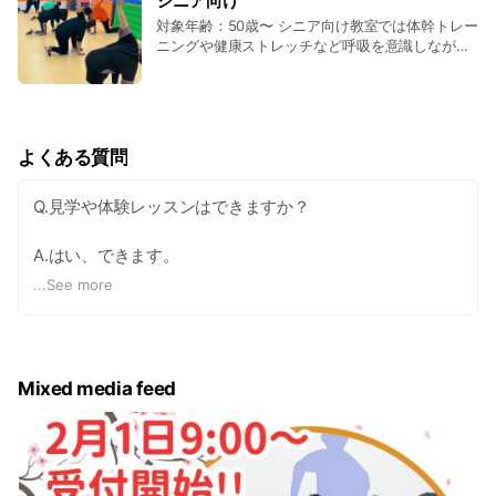
シニア向け
対象年齢：50歳〜 シニア向け教室では体幹トレー
ニングや健康ストレッチなど呼吸を意識しながら
全身の筋肉を丁寧にほぐし、猫背・肩こり・腰痛
の改善をおこないます。自分の体と向き合い無理
せずおこなえる教室です。
よくある質問
Q.見学や体験レッスンはできますか？
A.はい、できます。
全てのコースで見学・体験を行っておりますので、ご希望
...
See more
コースの日程、時間などお気軽にご連絡ください。
Q.体験レッスンに参加する際の服装や持ち物を教えてくだ
さい。
Mixed media feed
A.運動のできる服装、タオル、室内シューズ(上履きでも
可、土足厳禁)、飲み物をご持参ください。