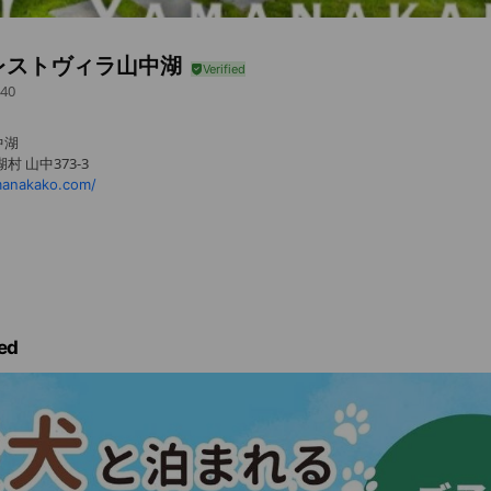
レストヴィラ山中湖
40
中湖
 山中373-3
manakako.com/
ed