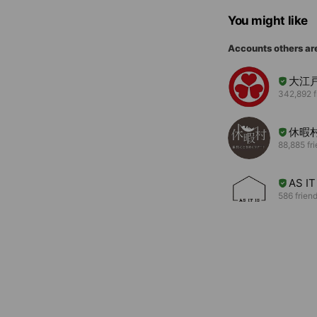
You might like
Accounts others ar
大江
342,892 f
休暇
88,885 fr
AS IT 
586 frien