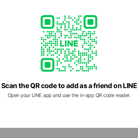
ents
加でご宿泊料金10%OFF！
Scan the QR code to add as a friend on LINE
Open your LINE app and use the in-app QR code reader.
cial media