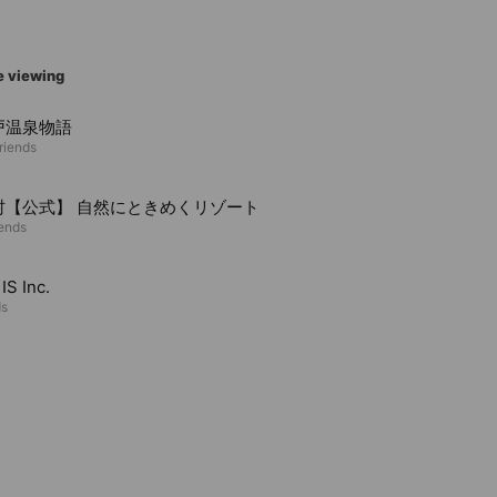
e viewing
戸温泉物語
riends
村【公式】 自然にときめくリゾート
iends
IS Inc.
ds