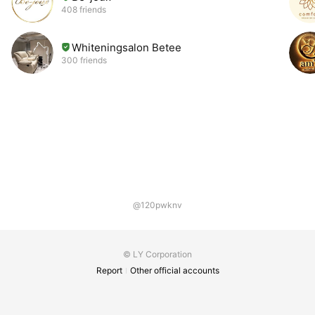
408 friends
Whiteningsalon Betee
300 friends
@120pwknv
© LY Corporation
Report
Other official accounts