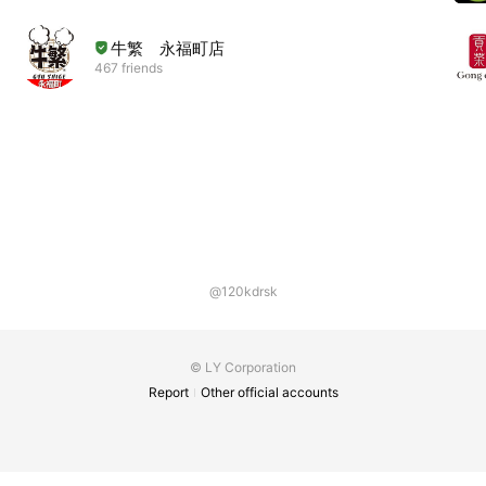
牛繁 永福町店
467 friends
@120kdrsk
© LY Corporation
Report
Other official accounts